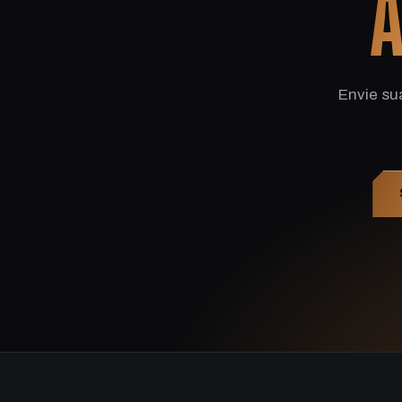
A
Envie su