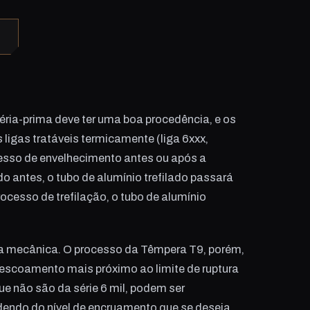
téria-prima deve ter uma boa procedência, e os
ligas tratáveis termicamente (liga 6xxx,
cesso de envelhecimento antes ou após a
do antes, o tubo de alumínio trefilado passará
ocesso de trefilação, o tubo de alumínio
a mecânica. O processo da Têmpera T9, porém,
e escoamento mais próximo ao limite de ruptura
ue não são da série 6 mil, podem ser
endo do nível de encruamento que se deseja.