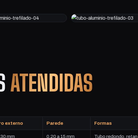
ES
ATENDIDAS
ro externo
Parede
Formas
 130 mm
0,20 a 15 mm
Tubo redondo, retangul