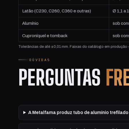
Latão (C230, C260, C360 e outras)
Ø 1,1 a
Alumínio
sob cons
Cuproníquel e tomback
sob con
Tolerâncias de até ±0,01 mm. Faixas do catálogo em produção —
DÚVIDAS
PERGUNTAS
FR
A Metalfama produz tubo de alumínio trefilad