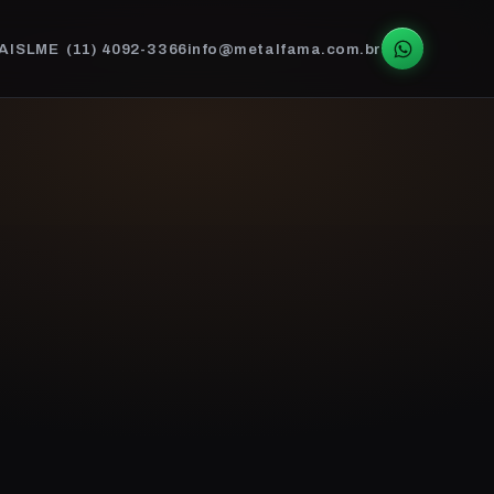
AIS
LME
(11) 4092-3366
info@metalfama.com.br