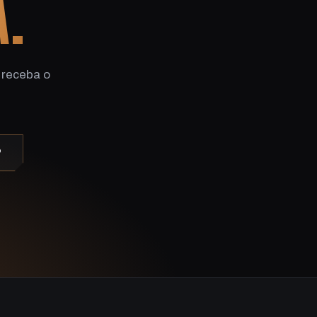
A.
 receba o
P