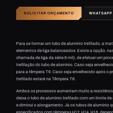
SOLICITAR ORÇAMENTO
WHATSAPP
Para se formar um tubo de alumínio trefilado, a ma
elementos de liga balanceados. Existe a opção, nas 
chamada de liga da série 6 mil), de efetuar um pro
trefilação do tubo de alumínio. Caso seja envelheci
para a têmpera T9. Caso seja envelhecido após o pr
trefilado estará na Têmpera T8.
Ambos os processos aumentam muito a resistênci
deixa o tubo de alumínio trefilado com um limite d
e diminui o alongamento. Já os tubos de alumínio q
especificados com têmperas H12, H14, H18, depend