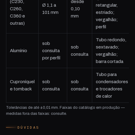
(C230,
desde
Ø 1,1 a
retangular,
C260,
0,10
101 mm
estriado;
C360 e
mm
vergalhão;
outras)
perfil
Tubo redondo,
sob
sob
sextavado;
Alumínio
consulta
consulta
vergalhão;
por perfil
barra cortada
Tubo para
Cuproníquel
sob
sob
condensadores
e tomback
consulta
consulta
e trocadores
de calor
Tolerâncias de até ±0,01 mm. Faixas do catálogo em produção —
medidas fora das faixas: consulte.
DÚVIDAS