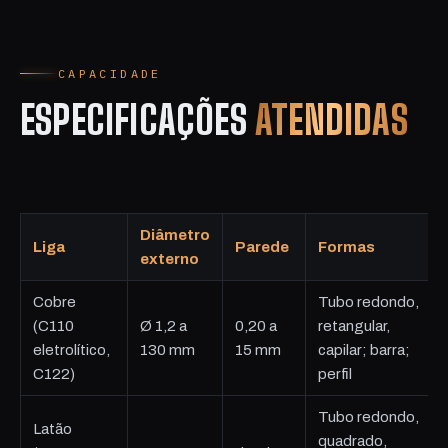
CAPACIDADE
ESPECIFICAÇÕES
ATENDIDAS
Diâmetro
Liga
Parede
Formas
externo
Cobre
Tubo redondo,
(C110
Ø 1,2 a
0,20 a
retangular,
eletrolítico,
130 mm
15 mm
capilar; barra;
C122)
perfil
Tubo redondo,
Latão
quadrado,