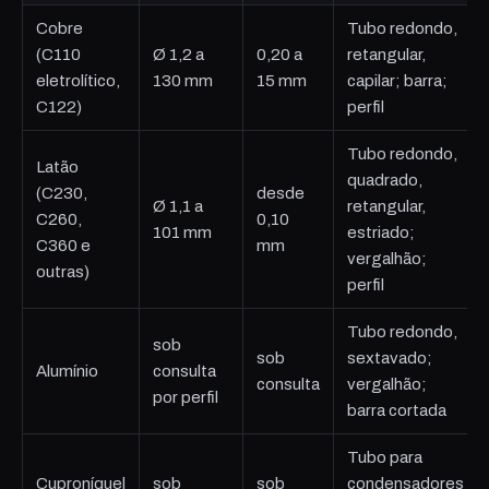
Cobre
Tubo redondo,
(C110
Ø 1,2 a
0,20 a
retangular,
eletrolítico,
130 mm
15 mm
capilar; barra;
C122)
perfil
Tubo redondo,
Latão
quadrado,
(C230,
desde
Ø 1,1 a
retangular,
C260,
0,10
101 mm
estriado;
C360 e
mm
vergalhão;
outras)
perfil
Tubo redondo,
sob
sob
sextavado;
Alumínio
consulta
consulta
vergalhão;
por perfil
barra cortada
Tubo para
Cuproníquel
sob
sob
condensadores