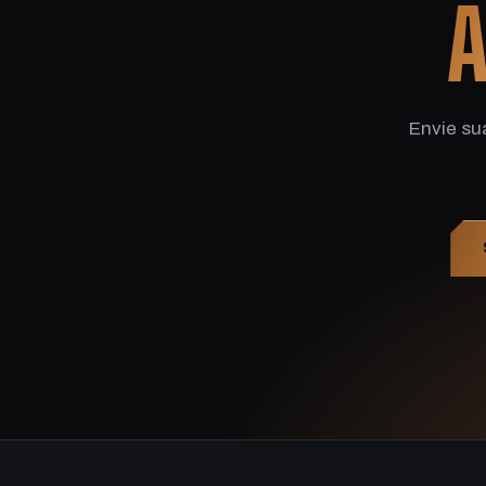
A
Envie su