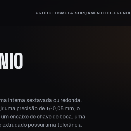
PRODUTOS
METAIS
ORÇAMENTO
DIFERENCI
NIO
rma interna sextavada ou redonda.
gir uma precisão de +/-0,05 mm, o
r um encaixe de chave de boca, uma
e extrudado possui uma tolerância