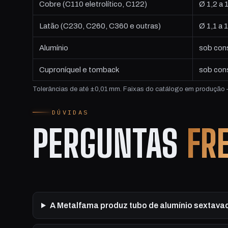
Cobre (C110 eletrolítico, C122)
Ø 1,2 a
Latão (C230, C260, C360 e outras)
Ø 1,1 a
Alumínio
sob cons
Cuproníquel e tomback
sob con
Tolerâncias de até ±0,01 mm. Faixas do catálogo em produção —
DÚVIDAS
PERGUNTAS
FR
A Metalfama produz tubo de alumínio sextav