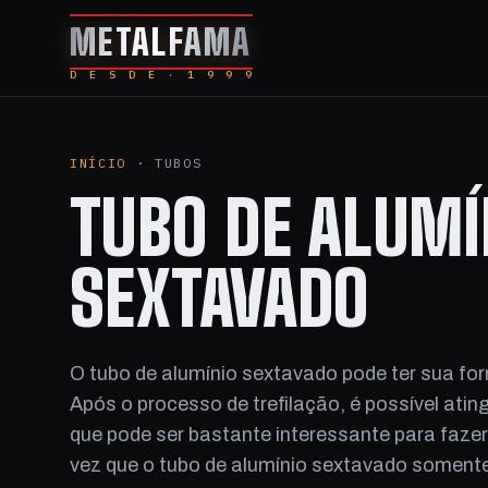
METALFAMA
D E S D E · 1 9 9 9
INÍCIO
· TUBOS
TUBO DE ALUMÍ
SEXTAVADO
O tubo de alumínio sextavado pode ter sua fo
Após o processo de trefilação, é possível atin
que pode ser bastante interessante para faze
vez que o tubo de alumínio sextavado soment