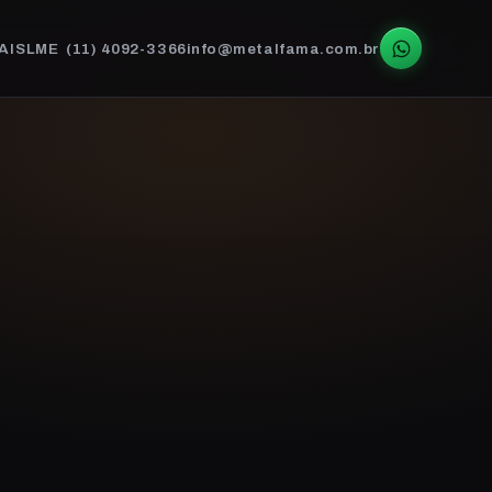
AIS
LME
(11) 4092-3366
info@metalfama.com.br