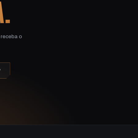
A.
 receba o
P