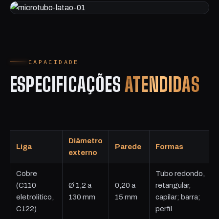
CAPACIDADE
ESPECIFICAÇÕES
ATENDIDAS
Diâmetro
Liga
Parede
Formas
externo
Cobre
Tubo redondo,
(C110
Ø 1,2 a
0,20 a
retangular,
eletrolítico,
130 mm
15 mm
capilar; barra;
C122)
perfil