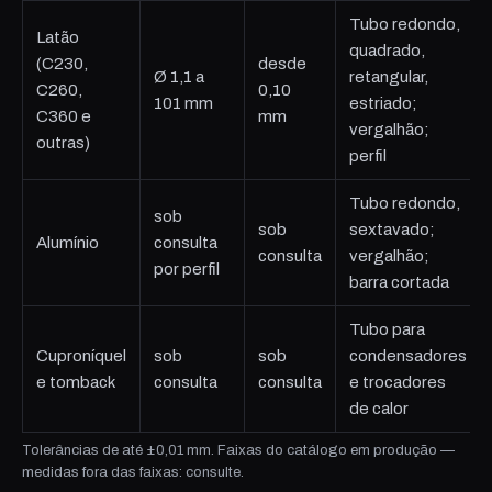
Tubo redondo,
Latão
quadrado,
(C230,
desde
Ø 1,1 a
retangular,
C260,
0,10
101 mm
estriado;
C360 e
mm
vergalhão;
outras)
perfil
Tubo redondo,
sob
sob
sextavado;
Alumínio
consulta
consulta
vergalhão;
por perfil
barra cortada
Tubo para
Cuproníquel
sob
sob
condensadores
e tomback
consulta
consulta
e trocadores
de calor
Tolerâncias de até ±0,01 mm. Faixas do catálogo em produção —
medidas fora das faixas: consulte.