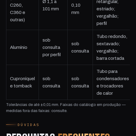
Ø 1,1 a
retangular,
C260,
0,10
101 mm
estriado;
C360 e
mm
vergalhão;
outras)
perfil
Tubo redondo,
sob
sob
sextavado;
Alumínio
consulta
consulta
vergalhão;
por perfil
barra cortada
Tubo para
Cuproníquel
sob
sob
condensadores
e tomback
consulta
consulta
e trocadores
de calor
Tolerâncias de até ±0,01 mm. Faixas do catálogo em produção —
medidas fora das faixas: consulte.
DÚVIDAS