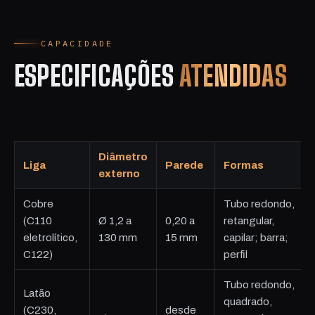
CAPACIDADE
ESPECIFICAÇÕES
ATENDIDAS
Diâmetro
Liga
Parede
Formas
externo
Cobre
Tubo redondo,
(C110
Ø 1,2 a
0,20 a
retangular,
eletrolítico,
130 mm
15 mm
capilar; barra;
C122)
perfil
Tubo redondo,
Latão
quadrado,
(C230,
desde