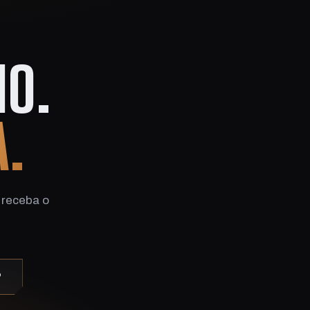
O.
A.
 receba o
P