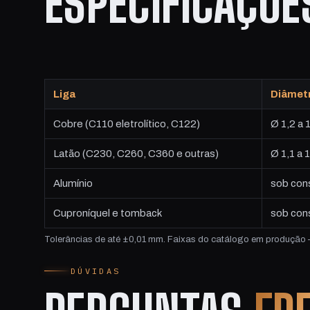
ESPECIFICAÇÕ
Liga
Diâmet
Cobre (C110 eletrolítico, C122)
Ø 1,2 a
Latão (C230, C260, C360 e outras)
Ø 1,1 a
Alumínio
sob cons
Cuproníquel e tomback
sob con
Tolerâncias de até ±0,01 mm. Faixas do catálogo em produção —
DÚVIDAS