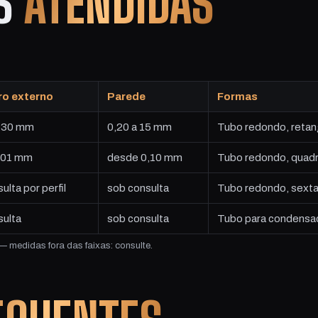
ES
ATENDIDAS
ro externo
Parede
Formas
 130 mm
0,20 a 15 mm
Tubo redondo, retangul
 101 mm
desde 0,10 mm
Tubo redondo, quadrad
ulta por perfil
sob consulta
Tubo redondo, sexta
sulta
sob consulta
Tubo para condensad
 medidas fora das faixas: consulte.