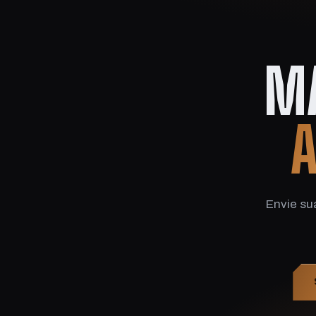
M
A
Envie su