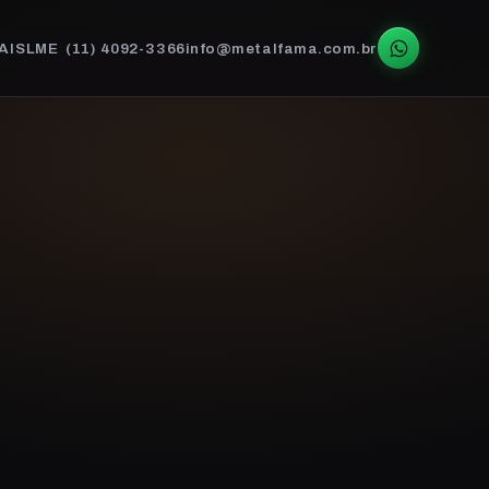
AIS
LME
(11) 4092-3366
info@metalfama.com.br