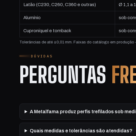
Latão (C230, C260, C360 e outras)
Ø 1,1 a
Alumínio
sob cons
Cuproníquel e tomback
sob con
Tolerâncias de até ±0,01 mm. Faixas do catálogo em produção —
DÚVIDAS
PERGUNTAS
FR
A Metalfama produz perfis trefilados sob med
Quais medidas e tolerâncias são atendidas?