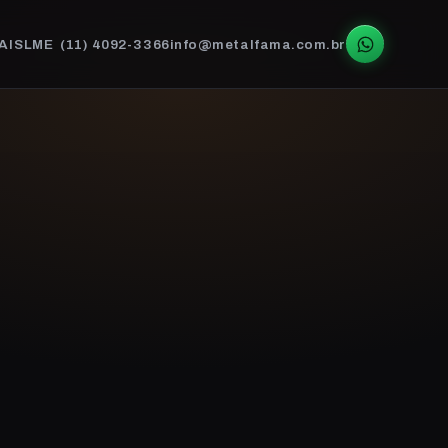
AIS
LME
(11) 4092-3366
info@metalfama.com.br