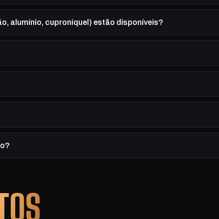
ão, alumínio, cuproníquel) estão disponíveis?
to?
TOS