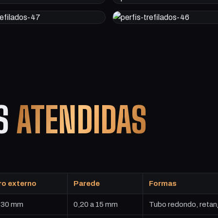
ES
ATENDIDAS
ro externo
Parede
Formas
 130 mm
0,20 a 15 mm
Tubo redondo, retangul