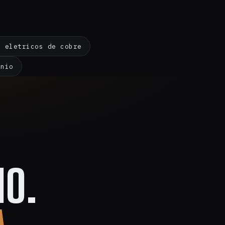
s eletricos de cobre
ínio
O.