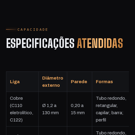
CAPACIDADE
ESPECIFICAÇÕES
ATENDIDAS
Diâmetro
Liga
Parede
Formas
externo
Cobre
Tubo redondo,
(C110
Ø 1,2 a
0,20 a
retangular,
eletrolítico,
130 mm
15 mm
capilar; barra;
C122)
perfil
Tubo redondo,