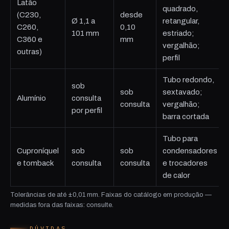
Latão
quadrado,
(C230,
desde
Ø 1,1 a
retangular,
C260,
0,10
101 mm
estriado;
C360 e
mm
vergalhão;
outras)
perfil
Tubo redondo,
sob
sob
sextavado;
Alumínio
consulta
consulta
vergalhão;
por perfil
barra cortada
Tubo para
Cuproníquel
sob
sob
condensadores
e tomback
consulta
consulta
e trocadores
de calor
Tolerâncias de até ±0,01 mm. Faixas do catálogo em produção —
medidas fora das faixas: consulte.
DÚVIDAS